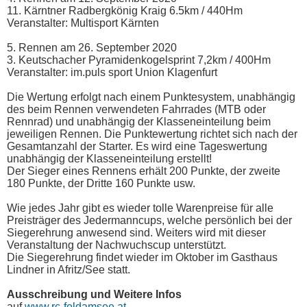
11. Kärntner Radbergkönig Kraig 6.5km / 440Hm
Veranstalter: Multisport Kärnten
5. Rennen am 26. September 2020
3. Keutschacher Pyramidenkogelsprint 7,2km / 400Hm
Veranstalter: im.puls sport Union Klagenfurt
Die Wertung erfolgt nach einem Punktesystem, unabhängig
des beim Rennen verwendeten Fahrrades (MTB oder
Rennrad) und unabhängig der Klasseneinteilung beim
jeweiligen Rennen. Die Punktewertung richtet sich nach der
Gesamtanzahl der Starter. Es wird eine Tageswertung
unabhängig der Klasseneinteilung erstellt!
Der Sieger eines Rennens erhält 200 Punkte, der zweite
180 Punkte, der Dritte 160 Punkte usw.
Wie jedes Jahr gibt es wieder tolle Warenpreise für alle
Preisträger des Jedermanncups, welche persönlich bei der
Siegerehrung anwesend sind. Weiters wird mit dieser
Veranstaltung der Nachwuchscup unterstützt.
Die Siegerehrung findet wieder im Oktober im Gasthaus
Lindner in Afritz/See statt.
Ausschreibung und Weitere Infos
auf
www.rc-feldamsee.at
.