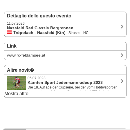
Dettaglio dello questo evento
11.07.2026
Nassfeld Rad Classic Bergrennen
Tröpolach - Nassfeld (Ktn)
- Strasse - HC
Link
www.rc-feldamsee.at
Altre novit�
05.07.2023
Kärnten Sport Jedermannradcup 2023
Die 18. Auflage der Cupserie, bei der vom Hobbysportler
bis zum Lizenzfahrer, mit Rennrad oder MTB, jede(r) an
Mostra altro
den Start gehen kann, umfasst heuer sieben Bewerbe. Start ist am 7.
Juli mit dem Bergrennen Nassfeld in Hermagor. Saisonkarte für alle
Bewerbe und Führungstrikot für den/die Gesamtführenden.