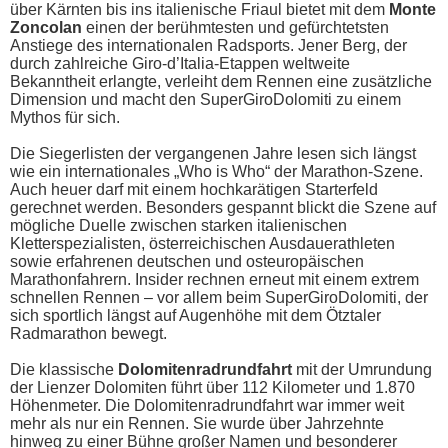
über Kärnten bis ins italienische Friaul bietet mit dem
Monte
Zoncolan
einen der berühmtesten und gefürchtetsten
Anstiege des internationalen Radsports. Jener Berg, der
durch zahlreiche Giro-d’Italia-Etappen weltweite
Bekanntheit erlangte, verleiht dem Rennen eine zusätzliche
Dimension und macht den SuperGiroDolomiti zu einem
Mythos für sich.
Die Siegerlisten der vergangenen Jahre lesen sich längst
wie ein internationales „Who is Who“ der Marathon-Szene.
Auch heuer darf mit einem hochkarätigen Starterfeld
gerechnet werden. Besonders gespannt blickt die Szene auf
mögliche Duelle zwischen starken italienischen
Kletterspezialisten, österreichischen Ausdauerathleten
sowie erfahrenen deutschen und osteuropäischen
Marathonfahrern. Insider rechnen erneut mit einem extrem
schnellen Rennen – vor allem beim SuperGiroDolomiti, der
sich sportlich längst auf Augenhöhe mit dem Ötztaler
Radmarathon bewegt.
Die klassische
Dolomitenradrundfahrt
mit der Umrundung
der Lienzer Dolomiten führt über 112 Kilometer und 1.870
Höhenmeter. Die Dolomitenradrundfahrt war immer weit
mehr als nur ein Rennen. Sie wurde über Jahrzehnte
hinweg zu einer Bühne großer Namen und besonderer