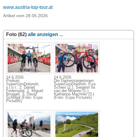
www.austria-top-tour.at
Artikel vom 28.05.2026
Foto (62)
alle anzeigen ...
14.6.2026
14.6.2026
Podium
Die Damensiegerinnen
SuperGiroDolomiti,
SuperGiroDolomiti: Eva
v.l.n.r.: 2. Daniel
Schien (2.), Siegerin Ils
Federspiel, 1. Miguel
van der Moeren (1.),
Brugger, 3. David
Katharina Machner (3.)
Schöggl (Foto: Expa
(Foto: Expa Pictures)
Pictures)