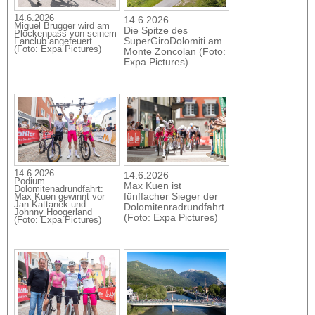
14.6.2026
14.6.2026
Miguel Brugger wird am
Die Spitze des
Plöckenpass von seinem
SuperGiroDolomiti am
Fanclub angefeuert
(Foto: Expa Pictures)
Monte Zoncolan (Foto:
Expa Pictures)
14.6.2026
14.6.2026
Podium
Max Kuen ist
Dolomitenadrundfahrt:
fünffacher Sieger der
Max Kuen gewinnt vor
Jan Kattanek und
Dolomitenradrundfahrt
Johnny Hoogerland
(Foto: Expa Pictures)
(Foto: Expa Pictures)