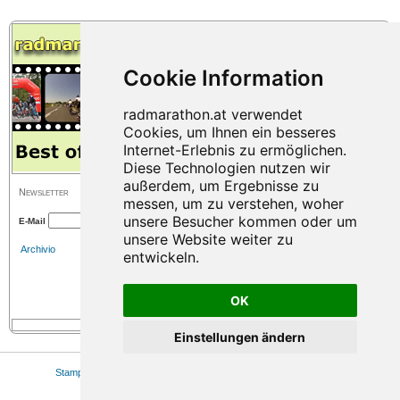
Newsletter
E-Mail
Archivio
OK
Einstellungen ändern
Stampa
|
Mappa del sito
|
Colofone
|
Privacy
|
Cookie Einstellungen
© 2026 www.radmarathon.at