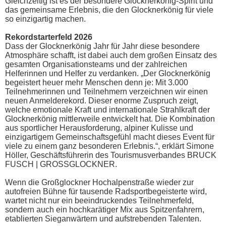
Gleichzeitig ist es der besondere Glocknerkönig-Spirit und
das gemeinsame Erlebnis, die den Glocknerkönig für viele
so einzigartig machen.
Rekordstarterfeld 2026
Dass der Glocknerkönig Jahr für Jahr diese besondere
Atmosphäre schafft, ist dabei auch dem großen Einsatz des
gesamten Organisationsteams und der zahlreichen
Helferinnen und Helfer zu verdanken. „Der Glocknerkönig
begeistert heuer mehr Menschen denn je: Mit 3.000
Teilnehmerinnen und Teilnehmern verzeichnen wir einen
neuen Anmelderekord. Dieser enorme Zuspruch zeigt,
welche emotionale Kraft und internationale Strahlkraft der
Glocknerkönig mittlerweile entwickelt hat. Die Kombination
aus sportlicher Herausforderung, alpiner Kulisse und
einzigartigem Gemeinschaftsgefühl macht dieses Event für
viele zu einem ganz besonderen Erlebnis.“, erklärt Simone
Höller, Geschäftsführerin des Tourismusverbandes BRUCK
FUSCH | GROSSGLOCKNER.
Wenn die Großglockner Hochalpenstraße wieder zur
autofreien Bühne für tausende Radsportbegeisterte wird,
wartet nicht nur ein beeindruckendes Teilnehmerfeld,
sondern auch ein hochkarätiger Mix aus Spitzenfahrern,
etablierten Sieganwärtern und aufstrebenden Talenten.