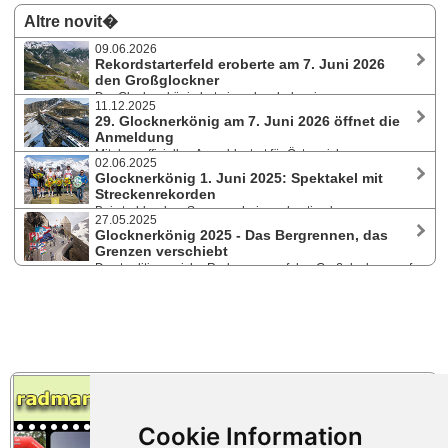
Altre novit�
09.06.2026
Rekordstarterfeld eroberte am 7. Juni 2026
den Großglockner
Der Glocknerkönig hat einmal mehr bewiesen, warum er
11.12.2025
zu den legendärsten Bergrennen Europas zählt. Mit rund 3.000
29. Glocknerkönig am 7. Juni 2026 öffnet die
Teilnehmer:innen aus 37 Nationen verzeichnete die Veranstaltung
Anmeldung
einen neuen Teilnehmerrekord auf der autofreien Großglockner
Mit dem offiziellen Anmeldestart für Österreichs
Hochalpenstraße.
02.06.2025
legendäres Bergrennen beginnt für viele Radsportbegeisterte der Weg
Glocknerkönig 1. Juni 2025: Spektakel mit
hinauf auf die Großglockner Hochalpenstraße - dorthin, wo jedes Jahr
Streckenrekorden
Hobbyfahrer, Amateurathleten und ambitionierte Bergspezialisten Seite
Bei strahlendem Sonnenschein und optimalen
an Seite an ihre Grenzen gehen.
27.05.2025
Bedingungen nahmen rund 2.300 Radsportbegeisterte aus über 30
Glocknerkönig 2025 - Das Bergrennen, das
Nationen bei der 28. Auflage des legendären Bergrennens auf der
Grenzen verschiebt
Großglockner Hochalpenstraße teil. Der nächste Glocknerkönig ist am
Das traditionsreiche Radrennen auf den Großglockner, auf
7. Juni 2026.
einer der spektakulärsten Alpenstraßen Österreichs, lockt am Sonntag,
den 1. Juni 2025, wieder Sportbegeisterte aus aller Welt. International,
topbesetzt und mit familiärem Flair, stehen zwei Strecken zur Wahl.
Restplätze sind noch verfügbar.