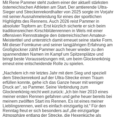
Mit Rene Pammer steht zudem einer der aktuell stärksten
österreichischen Athleten am Start. Der amtierende Ultra-
Sieger und Streckenrekordhalter von 2025 sorgte im Vorjahr
mit seiner Ausnahmeleistung für eines der sportlichen
Highlights des Rennens. Auch 2026 reist Pammer in
absoluter Topform an: Erst kürzlich sicherte er sich beim
traditionsreichen Kirschblütenrennen in Wels mit einer
offensiven Rennstrategie den österreichischen Amateur-
Meistertitel und unterstrich damit erneuet seine starke Form.
Mit dieser Formkurve und seiner langjährigen Erfahrung am
Großglockner zählt Pammer auch heuer wieder zu den
spannendsten Namen im Kampf um Spitzenplätze und
bringt beste Voraussetzungen mit, um beim Glocknerkönig
erneut eine entscheidende Rolle zu spielen.
„Nachdem ich mir letztes Jahr mit dem Sieg und speziell
dem Streckenrekord auf der Ultra-Strecke einen Traum
erfüllen konnte, gehe ich das Ganze heuer mit weniger
Druck an“, so Pammer. Seine Verbindung zum
Glocknerkönig reicht weit zurück: „Ich bin hier 2010 eines
meiner ersten Rennen gefahren und gehe heuer bereits bei
meinem zwölften Start ins Rennen. Es ist eines meiner
Lieblingsrennen, weil es einfach einzigartig ist.“ Für den
Renntag freut er sich besonders auf „die einzigartige
Atmosphäre entlang der Strecke, die Hexenküche als