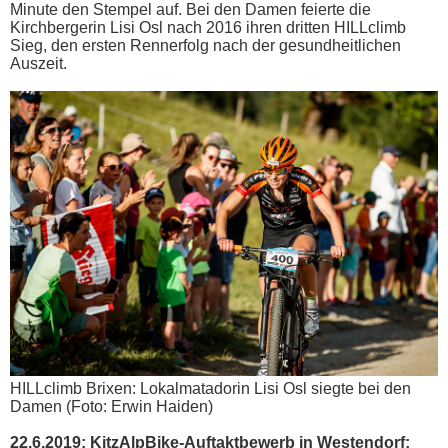
Minute den Stempel auf. Bei den Damen feierte die
Kirchbergerin Lisi Osl nach 2016 ihren dritten HILLclimb
Sieg, den ersten Rennerfolg nach der gesundheitlichen
Auszeit.
HILLclimb Brixen: Lokalmatadorin Lisi Osl siegte bei den
Damen (Foto: Erwin Haiden)
22.6.2019: KitzAlpBike-Auftaktbewerb in Westendorf: