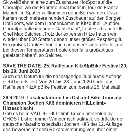
SkiweltBahn alleine zum Zuschauer HotSpot auf die
Choralpe, wo die Fahrer einmal mehr in Tour de France-
Manier, im Spalier willkommen geheißen wurden. Dazu
kamen noch mehrere hundert Zuschauer auf den übrigen
HotSports, wie dem Hahnenkamm in Kitzbühel: „Auf der
Choralpe hatte ich heute Gänsehaut“, freute sich auch OK-
Chef Max Salcher. „Trotz der extremen Hitze hatten wir
wieder über 800 Starter, denen unser größer Respekt gilt.
Ein großes Dankeschön auch an unsere vielen Helfer, die
bei diesen Temperaturen heute ebenfalls großartiges
geleistet haben“, so Salcher.
SAVE THE DATE: 25. Raiffeisen KitzAlpBike Festival 20.
bis 29. Juni 2020
Auch das Datum für die nächstjährige Jubiläums-Auflage
steht bereits fest: Von 20. bis 28. Juni 2020 findet das
Raiffeisen KitzAlpBike Festival zum bereits 25. Mal statt!
26.6.2019: Lokalmatadorin Lisi Osl und Bike-Transalp-
Champion Jochen Käß dominieren HILLclimb-
Hitzeschlacht
Gab es beim VAUDE HILLclimb Brixen presented by
GHOST bisher immer Wimpernschlagfinali, so drückte der
deutsche Marathonspezialist Jochen Käß der 12. Auflage
des Bewerbs mit dem Rekordvorsprung von über einer