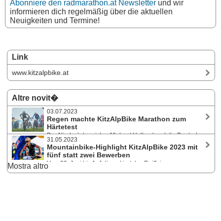
Abonniere den radmarathon.at Newsletter
und wir
informieren dich regelmäßig über die aktuellen
Neuigkeiten und Termine!
Link
www.kitzalpbike.at
Altre novit�
03.07.2023
Regen machte KitzAlpBike Marathon zum
Härtetest
Der Niederösterreicher Michael Holland und die Deutsche
31.05.2023
Gloria Baier-Hänsel gewannen die Ultra-Distanz bei der 27. Auflage
Mountainbike-Highlight KitzAlpBike 2023 mit
des KitzAlpBike am 1. Juli 2023. Lokalmatador siegt beim VAUDE
fünf statt zwei Bewerben
HillClimb Brixen im Thale. Festival erweitert sein Repertoire - Positives
Vom 28. Juni bis 1. Juli markiert das Raiffeisen
Mostra altro
Resümee der Veranstalter.
KitzAlpBike-Festival den internationalen MTB-Rennkalender. Im
Programm des mehrtägigen Bike-Spektakels im Brixental sind alte
Bekannte, wie VAUDE HillClimb und dem Highlight Mountainbike
Marathon, sowie Neues wie Funduro Kirchberg, KitzAlpBike technical
Kids Race und Bike-Geschicklichkeitsparcour.