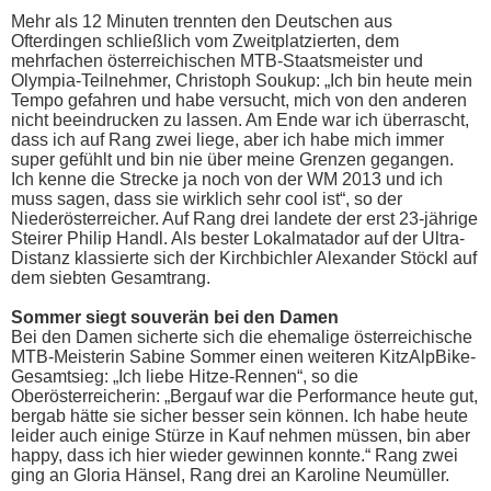
Mehr als 12 Minuten trennten den Deutschen aus
Ofterdingen schließlich vom Zweitplatzierten, dem
mehrfachen österreichischen MTB-Staatsmeister und
Olympia-Teilnehmer, Christoph Soukup: „Ich bin heute mein
Tempo gefahren und habe versucht, mich von den anderen
nicht beeindrucken zu lassen. Am Ende war ich überrascht,
dass ich auf Rang zwei liege, aber ich habe mich immer
super gefühlt und bin nie über meine Grenzen gegangen.
Ich kenne die Strecke ja noch von der WM 2013 und ich
muss sagen, dass sie wirklich sehr cool ist“, so der
Niederösterreicher. Auf Rang drei landete der erst 23-jährige
Steirer Philip Handl. Als bester Lokalmatador auf der Ultra-
Distanz klassierte sich der Kirchbichler Alexander Stöckl auf
dem siebten Gesamtrang.
Sommer siegt souverän bei den Damen
Bei den Damen sicherte sich die ehemalige österreichische
MTB-Meisterin Sabine Sommer einen weiteren KitzAlpBike-
Gesamtsieg: „Ich liebe Hitze-Rennen“, so die
Oberösterreicherin: „Bergauf war die Performance heute gut,
bergab hätte sie sicher besser sein können. Ich habe heute
leider auch einige Stürze in Kauf nehmen müssen, bin aber
happy, dass ich hier wieder gewinnen konnte.“ Rang zwei
ging an Gloria Hänsel, Rang drei an Karoline Neumüller.