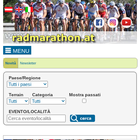
MENU
Novità
Newsletter
Paese/Regione
Terrain
Categoria
Mostra passati
EVENTO/LOCALITÀ