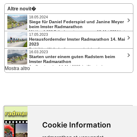
Altre novit�
18.05.2024
Siege für Daniel Federspiel und Janine Meyer
beim Imster Radmarathon
Mit über 1.300 Teilnehmer:innen war am 12. Mai 2024 bei
17.05.2023
der 8. Auflage des beliebten Radmarathons in der Outdoorregion Imst
Herausfordernder Imster Radmarathon 14. Mai
ein Rekordstarterfeld auf den drei Strecken (70, 90 und 110 km)
2023
unterwegs.
Bei kühlen Wetterbedingungen starteten die
16.03.2023
Radsportbegeisterten bei der siebten Auflage des beliebten
Starten unter einem guten Radstern beim
Radrennens in der Outdoorregion Imst. In einem schnellen Rennen
Imster Radmarathon
kamen die SiegerInnen aus Österreich und Deutschland.
Am Sonntag, den 14. Mai 2023, heißt es in der
Mostra altro
Outdoorregion Imst wieder in die Pedale treten und dabei sein bei der
siebten Auflage des beliebten Radrennens. Drei Strecken stehen für
Alltagsradler und ambitionierte Radsportler zur Wahl.