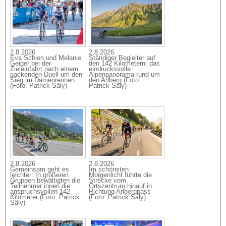
2.8.2026
2.8.2026
Eva Schien und Melanie
Ständiger Begleiter auf
Geiger bei der
den 142 Kilometern: das
Zieleinfahrt nach einem
eindrucksvolle
packenden Duell um den
Alpenpanorama rund um
Sieg im Damenrennen
den Arlberg (Foto:
(Foto: Patrick Säly)
Patrick Säly)
2.8.2026
2.8.2026
Gemeinsam geht es
Im schönsten
leichter: In größeren
Morgenlicht führte die
Gruppen bewältigten die
Strecke vom
Teilnehmer:innen die
Ortszentrum hinauf in
anspruchsvollen 142
Richtung Arlbergpass
Kilometer (Foto: Patrick
(Foto: Patrick Säly)
Säly)