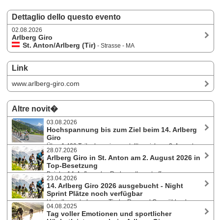
Dettaglio dello questo evento
02.08.2026
Arlberg Giro
St. Anton/Arlberg (Tir)
- Strasse - MA
Link
www.arlberg-giro.com
Altre novit�
03.08.2026
Hochspannung bis zum Ziel beim 14. Arlberg
Giro
Über 1.400 Teilnehmer:innen stellten sich am 2. August
28.07.2026
2026 bei hochsommerlichen Temperaturen der 142 Kilometer langen
Arlberg Giro in St. Anton am 2. August 2026 in
Strecke mit mehr als 2.400 Höhenmetern und bewältigten den
Top-Besetzung
anspruchsvollen Kurs rund um den Arlberg.
Bei der 14. Auflage des Radmarathons treffen
23.04.2026
ambitionierte Amateur:innen, erfahrene Wiederholungstäter:innen,
14. Arlberg Giro 2026 ausgebucht - Night
Newcomer und bekannte Namen der internationalen Radsportszene
Sprint Plätze noch verfügbar
aufeinander. Bereits seit Monaten vollständig ausgebucht, können sich
Hauptbewerb des zum Tiroler Rennrad Cup zählenden
Kurzentschlossene noch einen Startplatz beim St. Anton Night Sprint
04.08.2025
Radmarathons in St. Anton am Arlberg am Sonntag, 2. August 2026, mit
sichern.
Tag voller Emotionen und sportlicher
1.500 Starter:innen bereits restlos ausgebucht. Startplätze noch für den