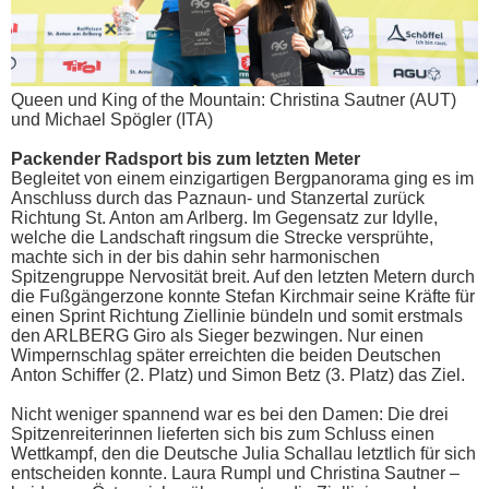
Queen und King of the Mountain: Christina Sautner (AUT)
und Michael Spögler (ITA)
Packender Radsport bis zum letzten Meter
Begleitet von einem einzigartigen Bergpanorama ging es im
Anschluss durch das Paznaun- und Stanzertal zurück
Richtung St. Anton am Arlberg. Im Gegensatz zur Idylle,
welche die Landschaft ringsum die Strecke versprühte,
machte sich in der bis dahin sehr harmonischen
Spitzengruppe Nervosität breit. Auf den letzten Metern durch
die Fußgängerzone konnte Stefan Kirchmair seine Kräfte für
einen Sprint Richtung Ziellinie bündeln und somit erstmals
den ARLBERG Giro als Sieger bezwingen. Nur einen
Wimpernschlag später erreichten die beiden Deutschen
Anton Schiffer (2. Platz) und Simon Betz (3. Platz) das Ziel.
Nicht weniger spannend war es bei den Damen: Die drei
Spitzenreiterinnen lieferten sich bis zum Schluss einen
Wettkampf, den die Deutsche Julia Schallau letztlich für sich
entscheiden konnte. Laura Rumpl und Christina Sautner –