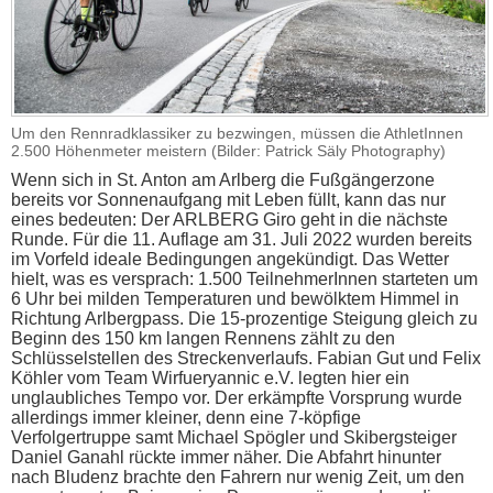
Um den Rennradklassiker zu bezwingen, müssen die AthletInnen
2.500 Höhenmeter meistern (Bilder: Patrick Säly Photography)
Wenn sich in St. Anton am Arlberg die Fußgängerzone
bereits vor Sonnenaufgang mit Leben füllt, kann das nur
eines bedeuten: Der ARLBERG Giro geht in die nächste
Runde. Für die 11. Auflage am 31. Juli 2022 wurden bereits
im Vorfeld ideale Bedingungen angekündigt. Das Wetter
hielt, was es versprach: 1.500 TeilnehmerInnen starteten um
6 Uhr bei milden Temperaturen und bewölktem Himmel in
Richtung Arlbergpass. Die 15-prozentige Steigung gleich zu
Beginn des 150 km langen Rennens zählt zu den
Schlüsselstellen des Streckenverlaufs. Fabian Gut und Felix
Köhler vom Team Wirfueryannic e.V. legten hier ein
unglaubliches Tempo vor. Der erkämpfte Vorsprung wurde
allerdings immer kleiner, denn eine 7-köpfige
Verfolgertruppe samt Michael Spögler und Skibergsteiger
Daniel Ganahl rückte immer näher. Die Abfahrt hinunter
nach Bludenz brachte den Fahrern nur wenig Zeit, um den