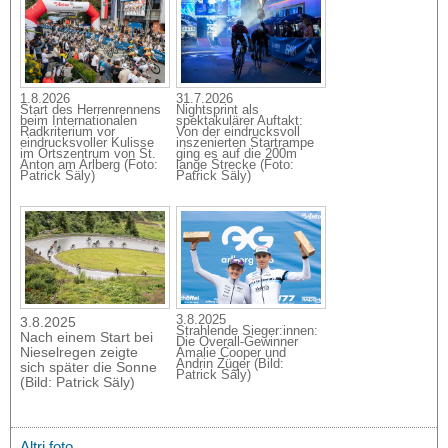
1.8.2026
31.7.2026
Start des Herrenrennens
Nightsprint als
beim Internationalen
spektakulärer Auftakt:
Radkriterium vor
Von der eindrucksvoll
eindrucksvoller Kulisse
inszenierten Startrampe
im Ortszentrum von St.
ging es auf die 200m
Anton am Arlberg (Foto:
lange Strecke (Foto:
Patrick Säly)
Patrick Säly)
3.8.2025
3.8.2025
Strahlende Sieger:innen:
Nach einem Start bei
Die Overall-Gewinner
Nieselregen zeigte
Amalie Cooper und
Andrin Züger (Bild:
sich später die Sonne
Patrick Säly)
(Bild: Patrick Säly)
Altri foto