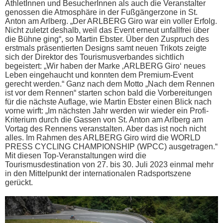
AthletInnen und BesucherInnen als auch die Veranstalter
genossen die Atmosphäre in der Fußgängerzone in St.
Anton am Arlberg. „Der ARLBERG Giro war ein voller Erfolg.
Nicht zuletzt deshalb, weil das Event erneut unfallfrei über
die Bühne ging“, so Martin Ebster. Über den Zuspruch des
erstmals präsentierten Designs samt neuen Trikots zeigte
sich der Direktor des Tourismusverbandes sichtlich
begeistert: „Wir haben der Marke ‚ARLBERG Giro‘ neues
Leben eingehaucht und konnten dem Premium-Event
gerecht werden.“ Ganz nach dem Motto „Nach dem Rennen
ist vor dem Rennen“ starten schon bald die Vorbereitungen
für die nächste Auflage, wie Martin Ebster einen Blick nach
vorne wirft: „Im nächsten Jahr werden wir wieder ein Profi-
Kriterium durch die Gassen von St. Anton am Arlberg am
Vortag des Rennens veranstalten. Aber das ist noch nicht
alles. Im Rahmen des ARLBERG Giro wird die WORLD
PRESS CYCLING CHAMPIONSHIP (WPCC) ausgetragen.“
Mit diesen Top-Veranstaltungen wird die
Tourismusdestination von 27. bis 30. Juli 2023 einmal mehr
in den Mittelpunkt der internationalen Radsportszene
gerückt.