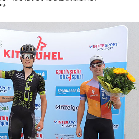
Kitzbühels berühmt
ung.
Anmeldungen laufen 