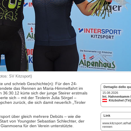
otos: SV Kitzsport)
 und schrieb Geschichte(n): Für den 24-
Dettaglio dello q
e endete das Rennen an Maria-Himmelfahrt im
n 36:30.12 kürte sich der junge Steirer erstmals
15.08.2026
Int. Hahnenkamm
 sich – mit der Tirolerin Julia Sörgel –
Kitzbühel (Tir)
chen zurück, die sich damit neuerlich „Tiroler
Link
zsport über gleich mehrere Debüts – wie die
tart von Youngster Sebastian Schlechter, der
www.kitzsport.at/h
Gianmoena für den Verein unterstützte.
rennen