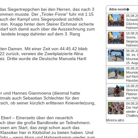
das Siegertreppchen bei den Herren, das nach 3
Altre novit�
ommen musste. Der „Tiroler-Finne“ fuhr mit 1:15
05.08.2
auch der Kampf ums Siegerpodest sichtlich
Schweiß
 min. Knapp hinter dem Steirer Eichmair sicherte
Glücksge
Hahne
 darf sich damit auch über die Auszeichnung zum
Rennen
r landete knapp dahinter auf dem 3. Rang
16.08.2
Am 15. August 2026 
Sonne, 
Kitzbüheler Hausber
Siegerju
Bühne eines echten
Hahne
Klassikers: 9 Kilome
en Damen. Mit einer Zeit von 44:45.42 blieb
Mountainbikerennen
06.08.2
Höhenmeter und je
2 zurück, verwies die Zweitplatzierte Alina
Bei strahlendem So
36. Int
Herzklopfen für alle,
warmen Temperatur
atz. Dritte wurde die Deutsche Manuela Hartl
Mounta
„up“-strampeln als d
80 Teilnehmer:innen 
15. Aug
Anmeldung läuft noc
Auflage des Bergre
Mit knackigen Höhe
05.08.2
August 2025 in Kitzb
legendärer Kulisse 
Mountai
Bergstation Walde. 
Stimmung versprich
auf Kit
Julia Sörgel waren d
Traditionsrennen au
Hausbe
Tagesschnellsten.
Hausberg auch in d
Das 35. internatio
16.08.2
echtes Highlight im
Mountainbike-Renne
Strecke
zu werden. Die Anme
er und Hannes Gianmoena (diesmal hatte
2024 verspricht wied
Plattner
geöffnet.
Spaß und höllisch 
tmals auch Sebastian Schlechter für den
am Ha
legendären Kräftem
Nach ihrem Sieg be
ich, ob seiner kürzlich erlittenen Knieverletzung,
04.08.2
Hahnenkamm. Noch 
krönte sich die Tirol
Der Ha
kann man sich anme
Hahnenkamm-Mount
wieder 
am 15. August 2023 m
Challen
 Eberl – Einerseits über den neuerlich
auch zur Tiroler Hill
34. Internationale
Mostra altro
auch über die große Bandbreite an Teilnehmern.
Bei den Herren sieg
Mountainbike-Renne
vierten Mal der „(Os
lassen am Start, das zeigt schon auch das
2023. Der veranstal
Toni Tähti.
Kitzsport lädt auch
lassiker hier in Kitzbühel zu bieten haben. Und
sportlichen Kräftem
ste Jahr – wenn Horn und Hahnenkamm wieder zum