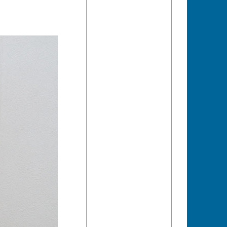
esten Hausberg.
bereits.