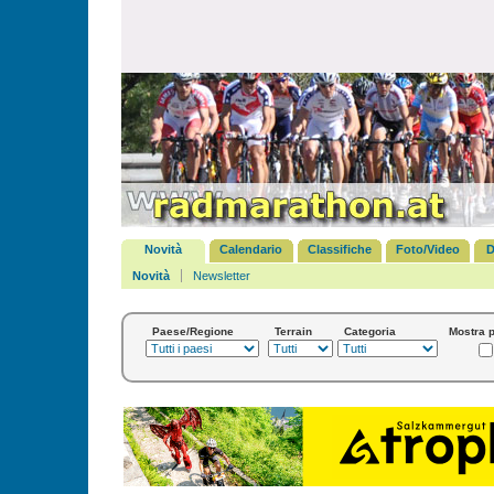
Novità
Calendario
Classifiche
Foto/Video
D
Novità
Newsletter
Paese/Regione
Terrain
Categoria
Mostra p