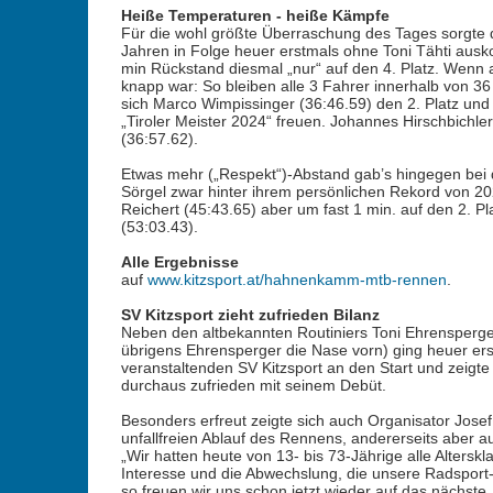
Heiße Temperaturen - heiße Kämpfe
Für die wohl größte Überraschung des Tages sorgte 
Jahren in Folge heuer erstmals ohne Toni Tähti ausk
min Rückstand diesmal „nur“ auf den 4. Platz. Wenn 
knapp war: So bleiben alle 3 Fahrer innerhalb von 36
sich Marco Wimpissinger (36:46.59) den 2. Platz und
„Tiroler Meister 2024“ freuen. Johannes Hirschbichle
(36:57.62).
Etwas mehr („Respekt“)-Abstand gab’s hingegen bei d
Sörgel zwar hinter ihrem persönlichen Rekord von 202
Reichert (45:43.65) aber um fast 1 min. auf den 2. Pl
(53:03.43).
Alle Ergebnisse
auf
www.kitzsport.at/hahnenkamm-mtb-rennen
.
SV Kitzsport zieht zufrieden Bilanz
Neben den altbekannten Routiniers Toni Ehrensperg
übrigens Ehrensperger die Nase vorn) ging heuer ers
veranstaltenden SV Kitzsport an den Start und zeigte s
durchaus zufrieden mit seinem Debüt.
Besonders erfreut zeigte sich auch Organisator Josef
unfallfreien Ablauf des Rennens, andererseits aber 
„Wir hatten heute von 13- bis 73-Jährige alle Altersk
Interesse und die Abwechslung, die unsere Radsport-K
so freuen wir uns schon jetzt wieder auf das näch