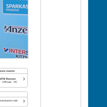
uesto evento
 MTB Rennen
- Offroad - HC
ahnenkamm-mtb-