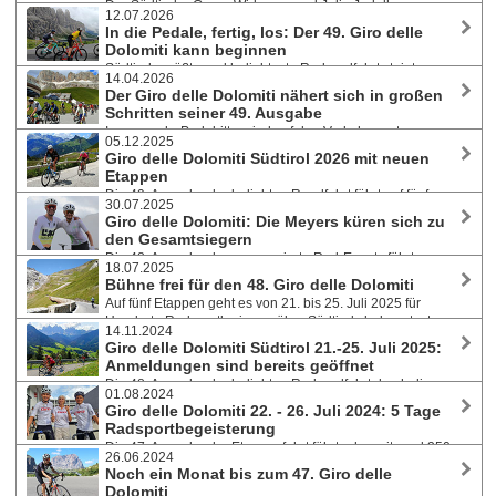
Der Südtiroler Georg Widmann und Julia Jedelhauser aus
12.07.2026
Deutschland siegten an allen fünf Tagen der Etappenfahrt und somit
In die Pedale, fertig, los: Der 49. Giro delle
auch souverän in der Gesamtwertung. Robert Dreu aus Baden war auf
Dolomiti kann beginnen
den Panoramastraßen der Dolomiten mit dabei und schildert uns seine
Südtirols größte und beliebteste Radrundfahrt steigt von
Eindrücke.
14.04.2026
13. bis 17. Juli 2026. Auf fünf Etappen an fünf Tagen werden die
Der Giro delle Dolomiti nähert sich in großen
malerischen Pässe und Berge der Dolomiten erkundet. Täglich gibt es
Schritten seiner 49. Ausgabe
ein zeitgestopptes Bergzeitfahren. Anmeldungen - auch für einzelne
Immer mehr Pedalritter sind auf den Verkehrsrouten
Etappen - sind weiterhin möglich.
05.12.2025
Südtirols unterwegs, genießen die steigenden Temperaturen und die
Giro delle Dolomiti Südtirol 2026 mit neuen
angenehme Sonne. In weniger als 100 Tagen, und zwar vom 13. bis 17.
Etappen
Juli 2026, steigt wieder die beliebte Radrundfahrt durch die Dolomiten.
Die 49. Ausgabe der beliebten Rundfahrt führt auf fünf
Günstige Teilnahmegebühr bis 19. April.
30.07.2025
Teilstücken zum einen in neue Ortschaften und Gebiete, zum anderen
Giro delle Dolomiti: Die Meyers küren sich zu
findet sie vom 13. bis 17. Juli 2026 eine Woche früher statt. Die
den Gesamtsiegern
Einschreibungen sind bereits geöffnet, für radmarathon.at Besucher
Die 48. Ausgabe des renommierte Rad-Events führte von
gibt es wieder einen PromoCode mit -10% auf die Teilnahmegebühr!
18.07.2025
21. bis 25. Juli 2025 rund 400 Teilnehmer:innen in fünf Etappen durch
Bühne frei für den 48. Giro delle Dolomiti
Südtirol. Doppelsieg in der Gesamtwertung für das deutsche Ehepaar
Auf fünf Etappen geht es von 21. bis 25. Juli 2025 für
Michael und Janine Meyer aus Köln.
Hunderte Radsportler:innen über Südtirols bekannteste
14.11.2024
Straßen und Pässe, darunter zum 200. Jubiläum auf das Stilfser Joch.
Giro delle Dolomiti Südtirol 21.-25. Juli 2025:
Auch Janine Meyer - zweimalige Siegerin des Ötztaler Radmarathons -
Anmeldungen sind bereits geöffnet
ist mit dabei. Anmeldungen auch während der Giro-Woche noch
Die 48. Ausgabe der beliebten Radrundfahrt durch die
möglich.
01.08.2024
herrliche Bergwelt der Dolomiten bietet Radsport-Begeisterten aus
Giro delle Dolomiti 22. - 26. Juli 2024: 5 Tage
allen Teilen der Welt mit der Umrundung des Sellastocks und dem
Radsportbegeisterung
knackigen Aufstieg auf das Stilfserjoch unter anderem zwei absolute
Die 47. Ausgabe der Etappenfahrt führte das mit rund 350
Klassiker. 10% Rabatt für radmarathon.at Besucher!
26.06.2024
Teilnehmer:innen international besetzte Peleton durch Südtirol, mit
Noch ein Monat bis zum 47. Giro delle
Abstechern in das Trentino und Veneto. Die Gesamtwertung holten sich
Dolomiti