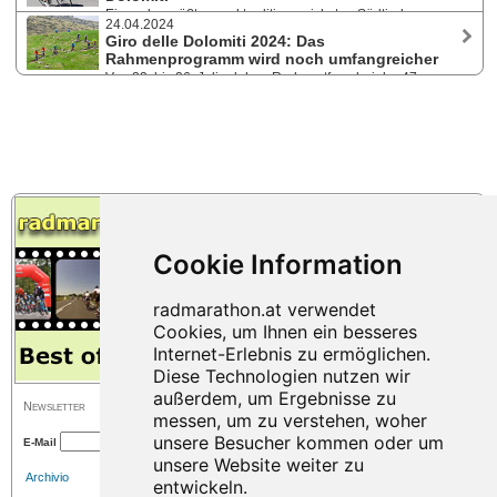
die Deutsche Julia Jedelhauser mit ihrem 3. Sieg und Mauricio Cuartas
Eines der größten und traditionsreichsten Südtiroler
aus Kolumbien. Natur, Geschichte, Handwerk und Kulinarik beim Giro
24.04.2024
Radsportevents bietet von 22. bis 26. Juli 2024 fünf Etappen, einen Mix
Guest.
Giro delle Dolomiti 2024: Das
aus Unterhaltung und Wettkampf, den Giro Guest und ein
Rahmenprogramm wird noch umfangreicher
multikulturelles Teilnehmerfeld. Für radmarathon.at Besucher -10% bei
Von 22. bis 26. Juli erleben Radsportfans bei der 47.
Anmeldung mit Gutscheincode!
Ausgabe des Etappenrennens spannende Abenteuer in den Dolomiten.
Gäste, Begleiter:innen sowie alle Interessierte können sich bei zwei
side events, dem Giro Guest und der Premiere des E-MTB Giro delle
Dolomiti, unterhalten.
Newsletter
E-Mail
Archivio