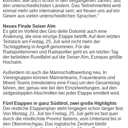
kommen, wie auch schon in den vergangenen Jahren, aus
den unterschiedlichsten Ländern. Das Teilnehmerfeld wird
einmal mehr sehr international sein, wir freuen uns auf ein
Gewirr aus vielen unterschiedlichen Sprachen.“
Neues Finale Seiser Alm
Es gibt im Vorfeld des Giro delle Dolomiti auch eine
Änderung, die eine einzige Etappe betrifft. Auf dem letzten
Teilstück am Freitag, 25. Juli wird nicht mehr der
Tschögglberg in Angriff genommen. Für die
Radsportlerinnen und Radsportler geht es am letzten Tag
der beliebten Rundfahrt auf die Seiser Alm, Europas größte
Hochalm.
Außerdem ist auch die Mannschaftswertung neu. In
Vierergruppen können Männerteams, Frauenteams und
Mixed-Teams (mindestens eine Frau) um den Gesamtsieg
fahren, der, genau wie bei den Einzelwertungen, auf den
zeitgestoppten Abschnitten bei jeder Etappe ermittelt wird.
Fünf Etappen in ganz Südtirol, zwei große Highlights
Der restliche Etappenplan steht hingegen schon länger fest.
Von Montag, 21. Juli bis Freitag, 25. Juli geht es fast quer
durch die nördlichste Provinz Italiens, vom Unterland bis in
den Obervinschgau. Das logistische Zentrum bleibt