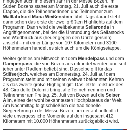
hingegen auch in diesem Jahr in der Messe Bozen. Im
Süden Bozens startet am Montag, 21. Juli auch die erste
Etappe, die die Teilnehmerinnen und Teilnehmer zum
Wallfahrtsort Maria Weißenstein
führt. Tags darauf steht
dann schon das erste der zwei größten Highlights auf dem
Programm: Dann wird die weltbekannte
Sellaronda
in
Angriff genommen, bei der die Umrundung des Sellastocks
von Waidbruck aus (heuer gegen den Uhrzeigersinn)
ansteht – mit einer Länge von 107 Kilometern und 3100
Höhenmetern handelt es sich auch um die Königsetappe.
Weiter geht es am Mittwoch mit dem
Mendelpass
und dem
Gampenpass
, die von Bozen aus erkundet werden und seit
jeher unter Radlern beliebt sind. Dasselbe gilt für das
Stilfserjoch
, welches am Donnerstag, 24. Juli auf dem
Programm steht und mit seinen weltweit bekannten Kehren
als das zweite große Highlight gilt. Das letzte Teilstück des
48. Giro delle Dolomiti bringt alle Teilnehmerinnen und
Teilnehmer am Freitag, 25. Juli von Bozen auf die
Seiser
Alm
, eines der wohl bekanntesten Hochplateaus der Welt.
Am Nachmittag folgt schließlich die traditionelle
Siegerehrung in der Messe Bozen, bei der auf hoffentlich
viele unvergessliche Momente auf den insgesamt 412
Kilometern mit 10.000 Höhenmetern zurückgeblickt wird.