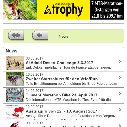
News
News
06.03.2017
Al Adaid Desert Challenge 3.3.2017
Erik Dekker, mehrfacher Tour de France Etappensieger,
holte sich die zweite Ausgabe des Wüstenrennens über
16.02.2017
zahlreiche Sanddünen in Katar. Pia Sundstedt gewann bei den Damen.
Zweiter Startschuss für den Velo/Run
Tolle Ermäßigungen bei Anmeldung bis Ende Februar beim
Top Rad- und Laufevent am 21. Mai 2017 durch das
14.02.2017
Helenental. Eines der Highlights ist die neu konzipierte Radrennstrecke.
Tiliment Marathon Bike 23. April 2017
Der internationale MTB Marathon ist “Test Event” für die
UEC MTB Europameisterschaft 2018 und Teil der UCI
12.02.2017
Marathon World Series. Anmeldestart ab sofort.
Austriagiro von 12. - 19. August 2017
Acht geführte Rennradtouren der Extraklasse von Bregenz
nach Wien - durch alle 9 Bundesländer und über die
08.02.2017
höchsten befahrbaren Pässe - insgesamt 1.400 km und 23.000