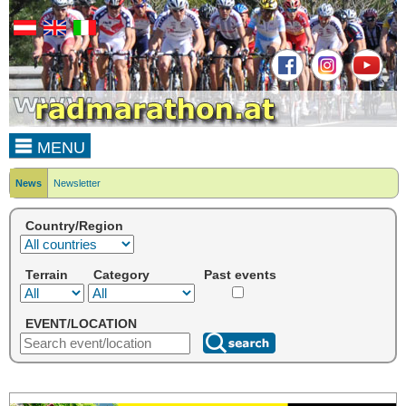
MENU
News
Newsletter
Country/Region
Terrain
Category
Past events
EVENT/LOCATION