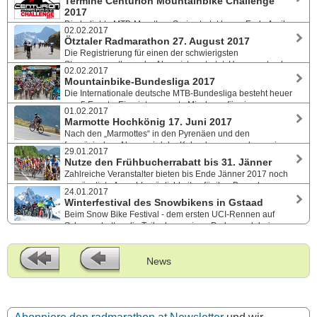
Termine Centurion Mountainbike Challenge
Höhenmeter.
2017
Die beliebte MTB-Marathon Serie startet heuer Ende April
02.02.2017
beim Voralpen Marathon in St. Veit. Neues Rennen in Eisenerz im
Ötztaler Radmarathon 27. August 2017
August. Die Saisonkarte kann ab sofort bestellt werden.
Die Registrierung für einen der schwierigsten
Strassenmarathons der Alpen ist gestartet. Heuer erstmals
02.02.2017
mit Profiradrennen am Vortag auf der originalen Radmarathonstrecke.
Mountainbike-Bundesliga 2017
Die Internationale deutsche MTB-Bundesliga besteht heuer
aus 5 Events. Eine interessante Mischung für einen
01.02.2017
attraktiven Cross-Country-Sport, angeführt vom HC-Klassiker
Marmotte Hochkönig 17. Juni 2017
BiketheRock in Heubach.
Nach den „Marmottes“ in den Pyrenäen und den
französischen Alpen, wird der Kalender nun auch um eine
29.01.2017
österreichische Strecke ergänzt. Der Marmotte Hochkönig ist der Beginn
Nutze den Frühbucherrabatt bis 31. Jänner
der Marmotte Serie am 17. Juni.
Zahlreiche Veranstalter bieten bis Ende Jänner 2017 noch
vergünstigte Anmeldemöglichkeiten für ihre Bewerbe an.
24.01.2017
Nachstehend einige schöne Events, bei denen sich eine schnelle
Winterfestival des Snowbikens in Gstaad
Anmeldung lohnt.
Beim Snow Bike Festival - dem ersten UCI-Rennen auf
Schnee - hatten die Teilnehmer einen Prolog und drei
Etappen in der winterlichen Traumlandschaft der Schweizer Alpen zu
bewältigen.
News