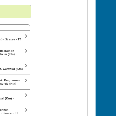
n)
- Strasse - TT
dmarathon
hheim (Ktn)
-
t. Gertraud (Ktn)
sic Bergrennen
ssfeld (Ktn)
-
ttal (Ktn)
-
rennen
)
- Strasse - TT