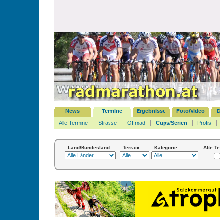
News
Termine
Ergebnisse
Foto/Video
D
Alle Termine
Strasse
Offroad
Cups/Serien
Profis
Land/Bundesland
Terrain
Kategorie
Alte T