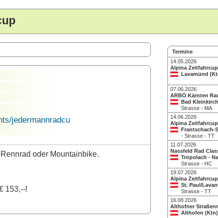
cup
Termine
14.05.2026
Alpina Zeitfahrcup
Lavamünd (Kt
07.06.2026
ARBÖ Kärnten Ra
Bad Kleinkirc
Strasse - MA
14.06.2026
nts/jedermannradcu
Alpina Zeitfahrcup
Frantschach-S
- Strasse - TT
11.07.2026
Nassfeld Rad Clas
t Rennrad oder Mountainbike.
Tröpolach - Na
Strasse - HC
19.07.2026
Alpina Zeitfahrcup
St. Paul/Lavan
 153,--!
Strasse - TT
16.08.2026
Althofner Straßen
Althofen (Ktn