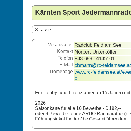
Kärnten Sport Jedermannrad
Strasse
Veranstalter
Radclub Feld am See
Kontakt
Norbert Unterköfler
Telefon
+43 699 14145101
E-Mail
obmann@rc-feldamsee.at
Homepage
www.rc-feldamsee.at/eve
p
Für Hobby- und Lizenzfahrer ab 15 Jahren mi
2026:
Saisonkarte für alle 10 Bewerbe - € 192,--
oder 9 Bewerbe (ohne ARBÖ Radmarathon) - €
Führungstrikot für den/die Gesamtführenden!