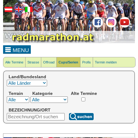
MENU
Alle Termine
Strasse
Offroad
Cups/Serien
Profis
Termin melden
Land/Bundesland
Terrain
Kategorie
Alte Termine
BEZEICHNUNG/ORT