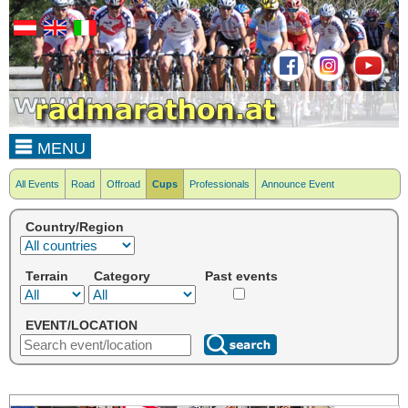
MENU
All Events
Road
Offroad
Cups
Professionals
Announce Event
Country/Region
Terrain
Category
Past events
EVENT/LOCATION