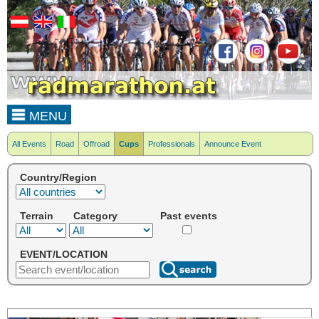
MENU
All Events
Road
Offroad
Cups
Professionals
Announce Event
Country/Region
Terrain
Category
Past events
EVENT/LOCATION