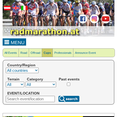
MENU
All Events
Road
Offroad
Cups
Professionals
Announce Event
Country/Region
Terrain
Category
Past events
EVENT/LOCATION