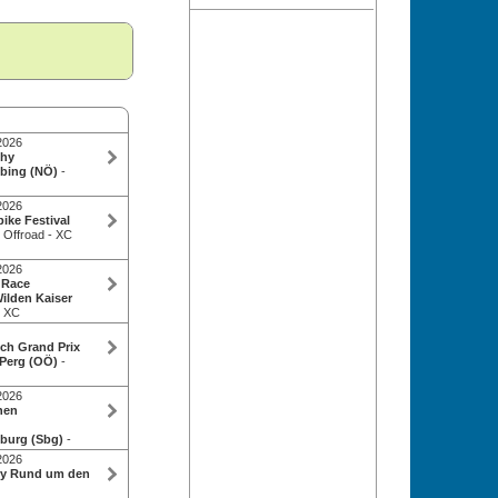
2026
phy
öbing (NÖ)
-
2026
ike Festival
- Offroad - XC
2026
 Race
ilden Kaiser
- XC
ich Grand Prix
 Perg (OÖ)
-
2026
nen
zburg (Sbg)
-
2026
ry Rund um den