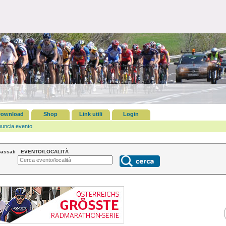
ownload
Shop
Link utili
Login
uncia evento
assati
EVENTO/LOCALITÀ