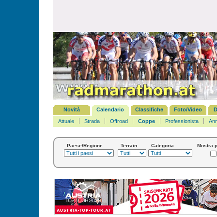
Novità
Calendario
Classifiche
Foto/Video
D
Attuale
Strada
Offroad
Coppe
Professionista
Ann
Paese/Regione
Terrain
Categoria
Mostra p