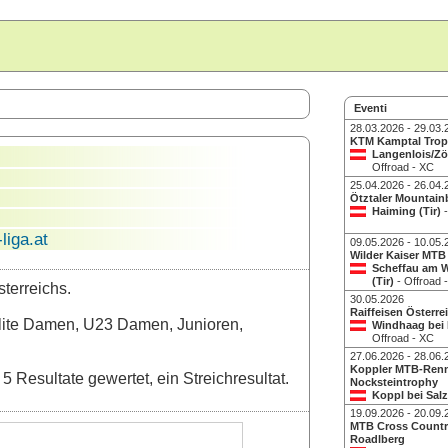
Eventi
28.03.2026 - 29.03.
KTM Kamptal Tro
Langenlois/Z
Offroad - XC
25.04.2026 - 26.04.
Ötztaler Mountainb
Haiming (Tir)
iga.at
09.05.2026 - 10.05.
Wilder Kaiser MTB
Scheffau am W
(Tir)
- Offroad 
terreichs.
30.05.2026
Raiffeisen Österre
Elite Damen, U23 Damen, Junioren,
Windhaag bei
Offroad - XC
27.06.2026 - 28.06.
Koppler MTB-Ren
Resultate gewertet, ein Streichresultat.
Nocksteintrophy
Koppl bei Sal
Offroad - XC
19.09.2026 - 20.09.
MTB Cross Count
Roadlberg