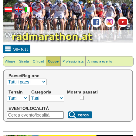
MENU
Attuale
Strada
Offroad
Coppe
Professionista
Annuncia evento
Paese/Regione
Terrain
Categoria
Mostra passati
EVENTO/LOCALITÀ