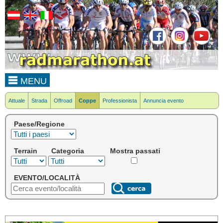
MENU
Attuale
Strada
Offroad
Coppe
Professionista
Annuncia evento
Paese/Regione
Terrain
Categoria
Mostra passati
EVENTO/LOCALITÀ