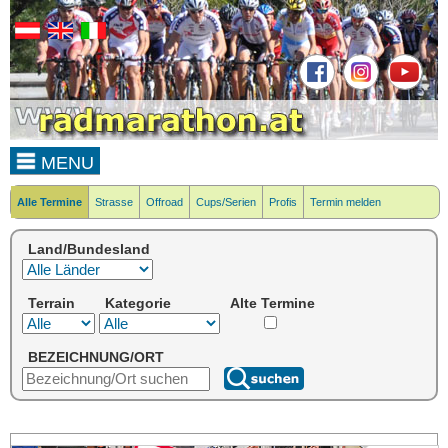
MENU
Alle Termine
Strasse
Offroad
Cups/Serien
Profis
Termin melden
Land/Bundesland
Terrain
Kategorie
Alte Termine
BEZEICHNUNG/ORT