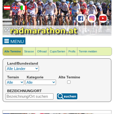
MENU
Alle Termine
Strasse
Offroad
Cups/Serien
Profis
Termin melden
Land/Bundesland
Terrain
Kategorie
Alte Termine
BEZEICHNUNG/ORT