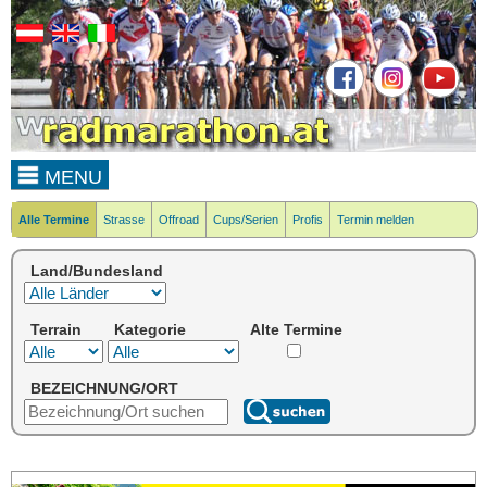
MENU
Alle Termine
Strasse
Offroad
Cups/Serien
Profis
Termin melden
Land/Bundesland
Terrain
Kategorie
Alte Termine
BEZEICHNUNG/ORT