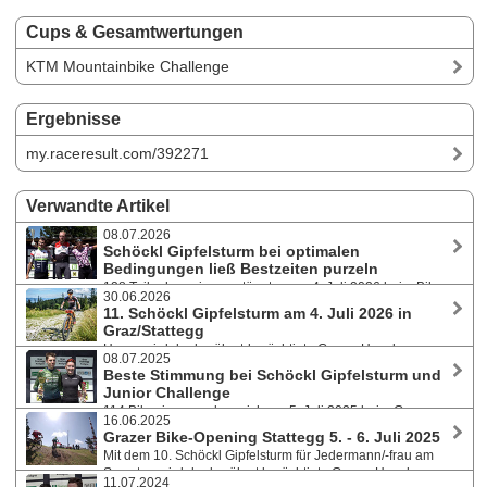
Cups & Gesamtwertungen
KTM Mountainbike Challenge
Ergebnisse
my.raceresult.com/392271
Verwandte Artikel
08.07.2026
Schöckl Gipfelsturm bei optimalen
Bedingungen ließ Bestzeiten purzeln
128 Teilnehmer:innen stürmten am 4. Juli 2026 beim Bike-
30.06.2026
Opening Stattegg den Grazer Hausberg. Die Schnellsten waren
11. Schöckl Gipfelsturm am 4. Juli 2026 in
Michael Holland und Roswitha Hense-Simenko (Classic) sowie Lukas
Graz/Stattegg
Simoner und Lini Jauk (Small). 130 Kids bei den Nachwuchsbewerben
Heuer wird der berühmt-berüchtigte Grazer Hausberg
am Sonntag. Videos von allen Bewerben.
08.07.2025
wieder auf zwei Strecken erobert. Am Ziel warten für alle Finisher
Beste Stimmung bei Schöckl Gipfelsturm und
Kaiserschmarrn und traumhafter Ausblick. Bei der Junior Challenge am
Junior Challenge
Sonntag in der Höllbach-Arena sind die Kids am Zug.
114 Biker:innen gaben sich am 5. Juli 2025 beim Grazer
16.06.2025
Bike-Opening Stattegg die legendären Schöckltrails als Vorspeise für
Grazer Bike-Opening Stattegg 5. - 6. Juli 2025
den traditionellen Kaiserschmarren beim Alpengasthof am Schöckl. 97
Mit dem 10. Schöckl Gipfelsturm für Jedermann/-frau am
Kids waren Tags danach bei den Nachwuchsrennen mit Freude und
Samstag wird der berühmt berüchtigte Grazer Hausberg
Spaß am Start. Videos von allen Bewerben.
11.07.2024