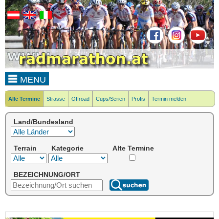
MENU
Alle Termine
Strasse
Offroad
Cups/Serien
Profis
Termin melden
Land/Bundesland
Terrain
Kategorie
Alte Termine
BEZEICHNUNG/ORT