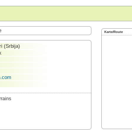
e
Karte/Route
i (Srbija)
k
b.com
rrains