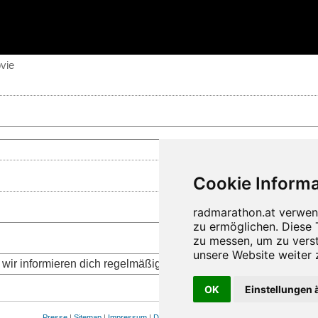
vie
wir informieren dich regelmäßig über die aktuellen Neuigkeite
OK
Einstellungen 
Presse
|
Sitemap
|
Impressum
|
Datenschutz
|
Cookie Einstellungen