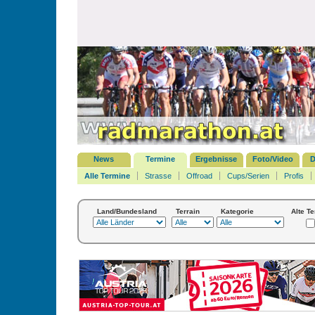
News
Termine
Ergebnisse
Foto/Video
D
Alle Termine
Strasse
Offroad
Cups/Serien
Profis
Land/Bundesland
Terrain
Kategorie
Alte T