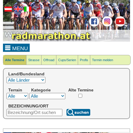
MENU
Alle Termine
Strasse
Offroad
Cups/Serien
Profis
Termin melden
Land/Bundesland
Terrain
Kategorie
Alte Termine
BEZEICHNUNG/ORT