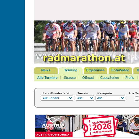
News
Termine
Ergebnisse
Foto/Video
D
Alle Termine
Strasse
Offroad
Cups/Serien
Profis
Land/Bundesland
Terrain
Kategorie
Alte T