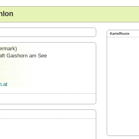
hlon
Karte/Route
ermark)
aft Gaishorn am See
.at