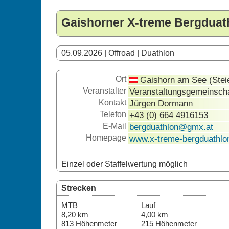
Gaishorner X-treme Bergduat
05.09.2026 | Offroad | Duathlon
Ort
Gaishorn am See (Stei
Veranstalter
Veranstaltungsgemeinsch
Kontakt
Jürgen Dormann
Telefon
+43 (0) 664 4916153
E-Mail
bergduathlon@gmx.at
Homepage
www.x-treme-bergduathlon
Einzel oder Staffelwertung möglich
Strecken
MTB
Lauf
8,20 km
4,00 km
813 Höhenmeter
215 Höhenmeter