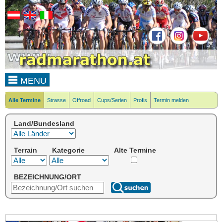
MENU
Alle Termine
Strasse
Offroad
Cups/Serien
Profis
Termin melden
Land/Bundesland
Terrain
Kategorie
Alte Termine
BEZEICHNUNG/ORT