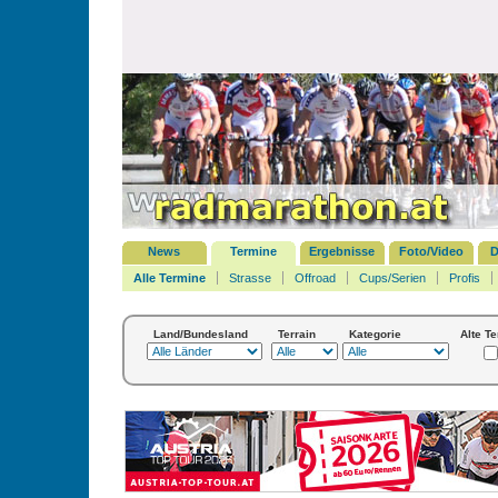
News
Termine
Ergebnisse
Foto/Video
D
Alle Termine
Strasse
Offroad
Cups/Serien
Profis
Land/Bundesland
Terrain
Kategorie
Alte T