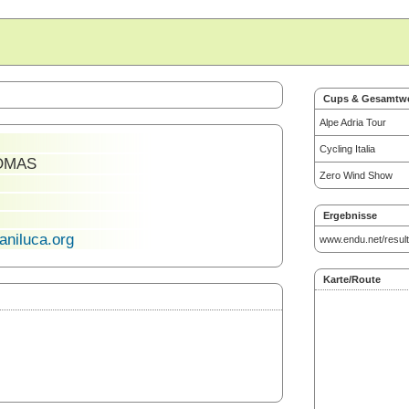
Cups & Gesamtw
Alpe Adria Tour
Cycling Italia
IOMAS
Zero Wind Show
Ergebnisse
niluca.org
www.endu.net/resul
Karte/Route