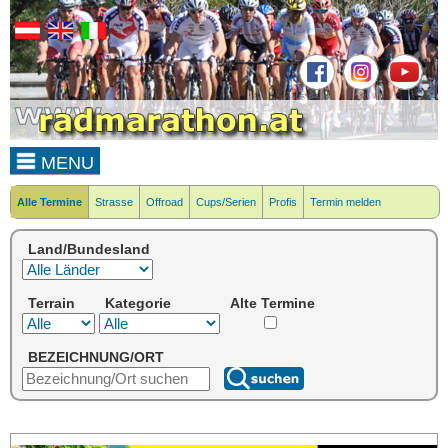
MENU
Alle Termine
Strasse
Offroad
Cups/Serien
Profis
Termin melden
Land/Bundesland
Terrain
Kategorie
Alte Termine
BEZEICHNUNG/ORT