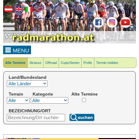
MENU
Alle Termine
Strasse
Offroad
Cups/Serien
Profis
Termin melden
Land/Bundesland
Terrain
Kategorie
Alte Termine
BEZEICHNUNG/ORT