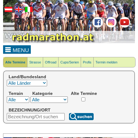
MENU
Alle Termine
Strasse
Offroad
Cups/Serien
Profis
Termin melden
Land/Bundesland
Terrain
Kategorie
Alte Termine
BEZEICHNUNG/ORT