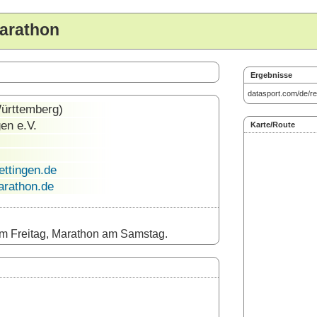
arathon
Ergebnisse
datasport.com/de/re
ürttemberg)
en e.V.
Karte/Route
ttingen.de
arathon.de
 Freitag, Marathon am Samstag.