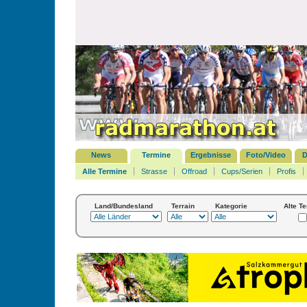
News
Termine
Ergebnisse
Foto/Video
D
Alle Termine
Strasse
Offroad
Cups/Serien
Profis
Land/Bundesland
Terrain
Kategorie
Alte T