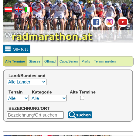
MENU
Alle Termine
Strasse
Offroad
Cups/Serien
Profis
Termin melden
Land/Bundesland
Terrain
Kategorie
Alte Termine
BEZEICHNUNG/ORT