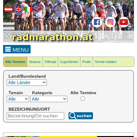
MENU
Alle Termine
Strasse
Offroad
Cups/Serien
Profis
Termin melden
Land/Bundesland
Terrain
Kategorie
Alte Termine
BEZEICHNUNG/ORT