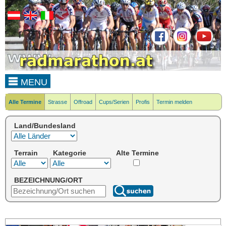
MENU
Alle Termine
Strasse
Offroad
Cups/Serien
Profis
Termin melden
Land/Bundesland
Terrain
Kategorie
Alte Termine
BEZEICHNUNG/ORT