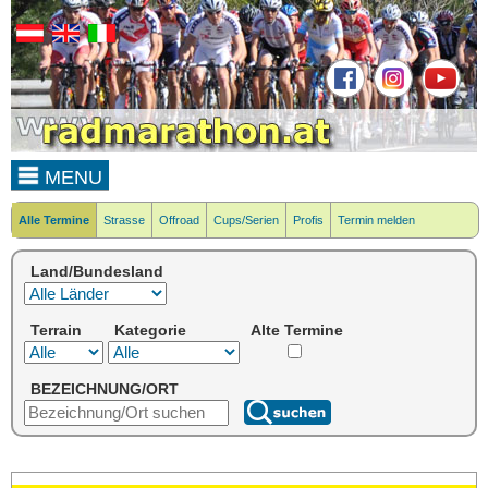
MENU
Alle Termine
Strasse
Offroad
Cups/Serien
Profis
Termin melden
Land/Bundesland
Terrain
Kategorie
Alte Termine
BEZEICHNUNG/ORT