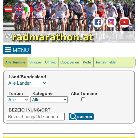
MENU
Alle Termine
Strasse
Offroad
Cups/Serien
Profis
Termin melden
Land/Bundesland
Terrain
Kategorie
Alte Termine
BEZEICHNUNG/ORT