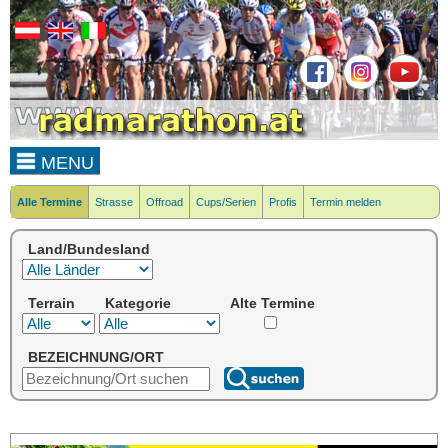
MENU
Alle Termine
Strasse
Offroad
Cups/Serien
Profis
Termin melden
Land/Bundesland
Terrain
Kategorie
Alte Termine
BEZEICHNUNG/ORT