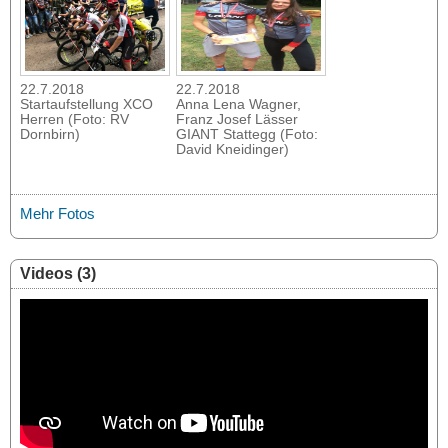
22.7.2018
22.7.2018
Startaufstellung XCO
Anna Lena Wagner,
Herren (Foto: RV
Franz Josef Lässer
Dornbirn)
GIANT Stattegg (Foto:
David Kneidinger)
Mehr Fotos
Videos (3)