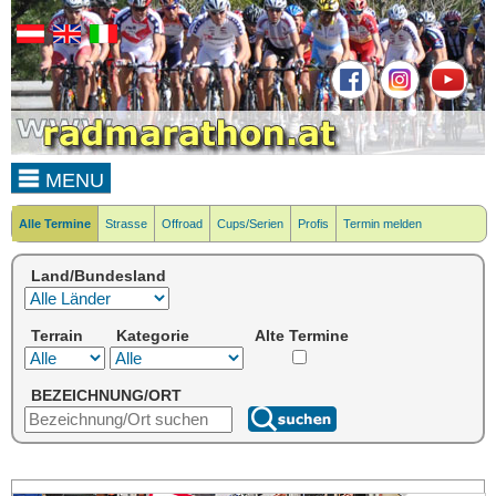
MENU
Alle Termine
Strasse
Offroad
Cups/Serien
Profis
Termin melden
Land/Bundesland
Terrain
Kategorie
Alte Termine
BEZEICHNUNG/ORT