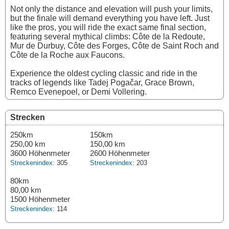
Not only the distance and elevation will push your limits,
but the finale will demand everything you have left. Just
like the pros, you will ride the exact same final section,
featuring several mythical climbs: Côte de la Redoute,
Mur de Durbuy, Côte des Forges, Côte de Saint Roch and
Côte de la Roche aux Faucons.
Experience the oldest cycling classic and ride in the
tracks of legends like Tadej Pogačar, Grace Brown,
Remco Evenepoel, or Demi Vollering.
Strecken
250km
150km
250,00 km
150,00 km
3600 Höhenmeter
2600 Höhenmeter
Streckenindex:
305
Streckenindex:
203
80km
80,00 km
1500 Höhenmeter
Streckenindex:
114