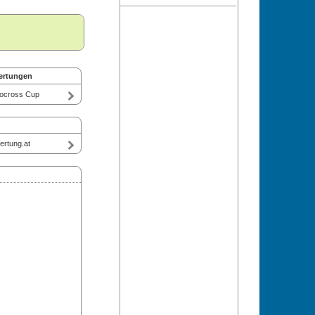
ertungen
locross Cup
rtung.at