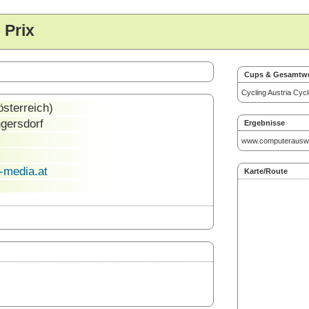
 Prix
Cups & Gesamtw
Cycling Austria Cyc
sterreich)
ngersdorf
Ergebnisse
www.computerauswe
-media.at
Karte/Route