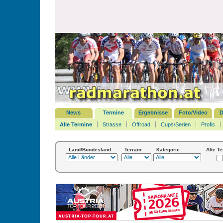
News
Termine
Ergebnisse
Foto/Video
D
Alle Termine
Strasse
Offroad
Cups/Serien
Profis
Land/Bundesland
Terrain
Kategorie
Alte T