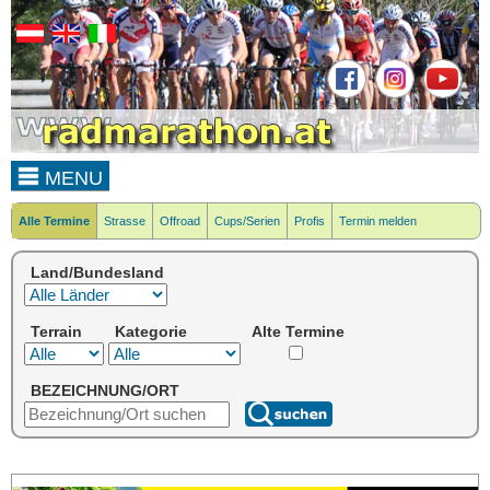
MENU
Alle Termine
Strasse
Offroad
Cups/Serien
Profis
Termin melden
Land/Bundesland
Terrain
Kategorie
Alte Termine
BEZEICHNUNG/ORT