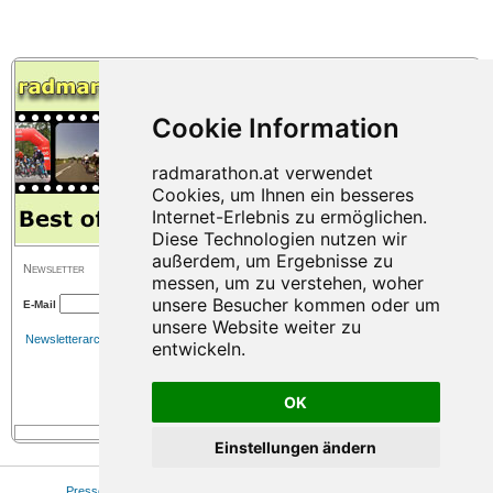
Newsletter
E-Mail
Newsletterarchiv
OK
Einstellungen ändern
Presse
|
Sitemap
|
Impressum
|
Datenschutz
|
Cookie Einstellungen