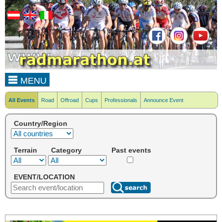
MENU
All Events
Road
Offroad
Cups
Professionals
Announce Event
Country/Region
Terrain
Category
Past events
EVENT/LOCATION