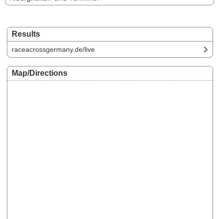
Results
raceacrossgermany.de/live
Map/Directions