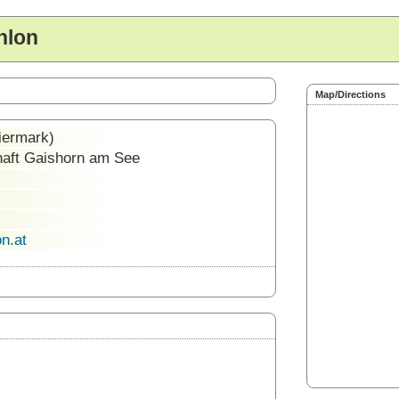
hlon
Map/Directions
iermark)
aft Gaishorn am See
n.at