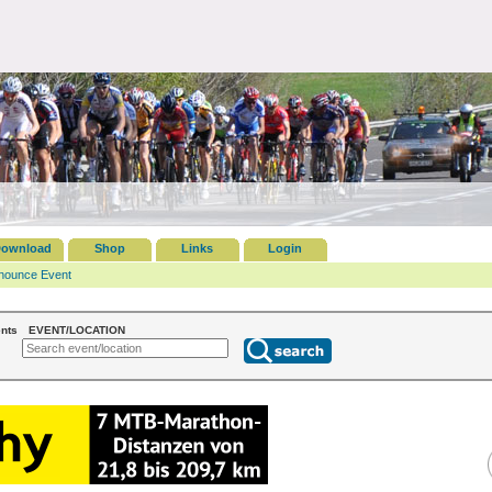
ownload
Shop
Links
Login
nounce Event
nts
EVENT/LOCATION