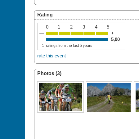
Rating
0
1
2
3
4
5
—
+
5,00
1
ratings from the last 5 years
rate this event
Photos (3)