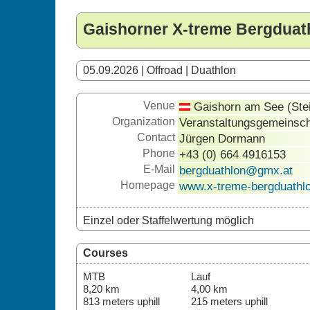
Gaishorner X-treme Bergduat
05.09.2026 | Offroad | Duathlon
Venue
Gaishorn am See (Ste
Organization
Veranstaltungsgemeinsch
Contact
Jürgen Dormann
Phone
+43 (0) 664 4916153
E-Mail
bergduathlon@gmx.at
Homepage
www.x-treme-bergduathlo
Einzel oder Staffelwertung möglich
Courses
MTB
Lauf
8,20 km
4,00 km
813 meters uphill
215 meters uphill