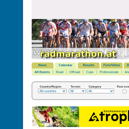
News
Calendar
Results
Foto/Video
D
All Events
Road
Offroad
Cups
Professionals
An
Country/Region
Terrain
Category
Past eve