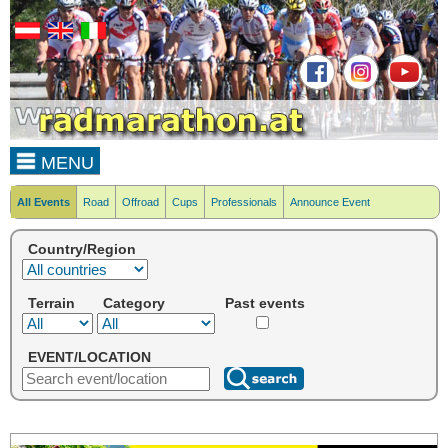
MENU
All Events
Road
Offroad
Cups
Professionals
Announce Event
Country/Region
Terrain
Category
Past events
EVENT/LOCATION