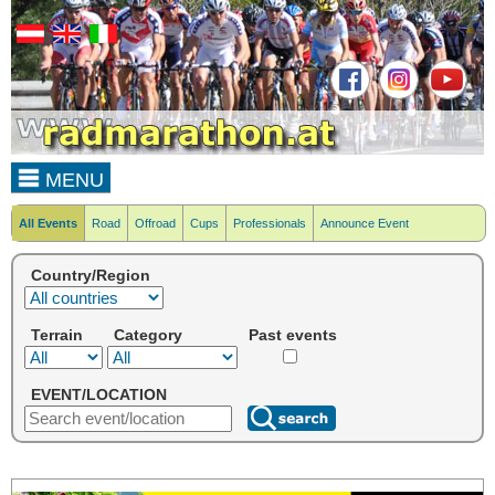
MENU
All Events
Road
Offroad
Cups
Professionals
Announce Event
Country/Region
Terrain
Category
Past events
EVENT/LOCATION