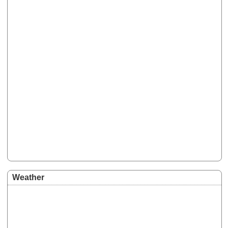
des rosa Giro-Trikots.
Weather