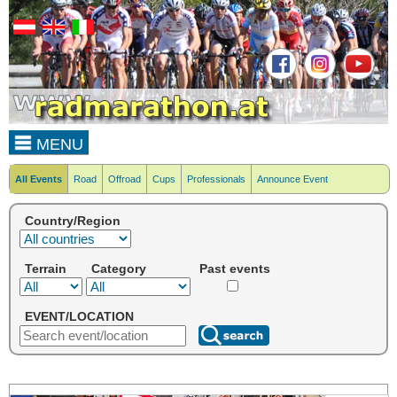
MENU
All Events
Road
Offroad
Cups
Professionals
Announce Event
Country/Region
Terrain
Category
Past events
EVENT/LOCATION