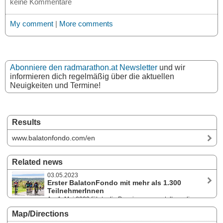
keine Kommentare
My comment
|
More comments
Abonniere den radmarathon.at Newsletter
und wir
informieren dich regelmäßig über die aktuellen
Neuigkeiten und Termine!
Results
www.balatonfondo.com/en
Related news
03.05.2023
Erster BalatonFondo mit mehr als 1.300
TeilnehmerInnen
Am 1. Mai 2023 führte die Premierenveranstaltung die
Radsportbegeisterten über 126 (Granfondo) bzw. 60 Kilometer
Map/Directions
(Mediofondo) durch eine der schönsten Regionen Ungarns. Stargast
war Attila Valter, aktueller ungarischer Meister und ehemaliger Träger