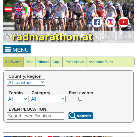
MENU
All Events
Road
Offroad
Cups
Professionals
Announce Event
Country/Region
Terrain
Category
Past events
EVENT/LOCATION