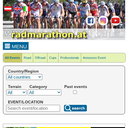
MENU
All Events
Road
Offroad
Cups
Professionals
Announce Event
Country/Region
Terrain
Category
Past events
EVENT/LOCATION