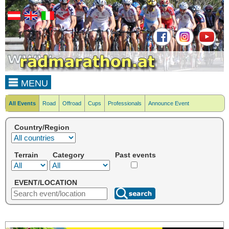
MENU
All Events
Road
Offroad
Cups
Professionals
Announce Event
Country/Region
Terrain
Category
Past events
EVENT/LOCATION