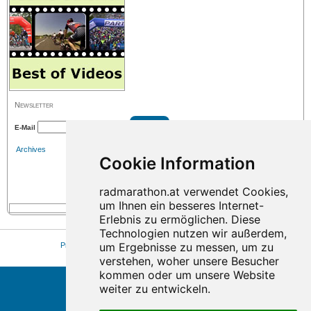
Newsletter
E-Mail
Archives
Press
|
Sitemap
|
Imprint
|
Privacy
|
Cookie Einstellungen
© 2026 www.radmarathon.at