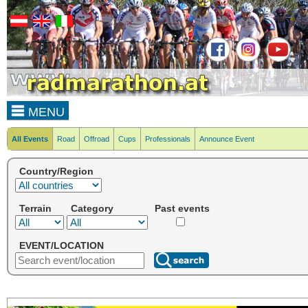
MENU
All Events
Road
Offroad
Cups
Professionals
Announce Event
Country/Region
Terrain
Category
Past events
EVENT/LOCATION