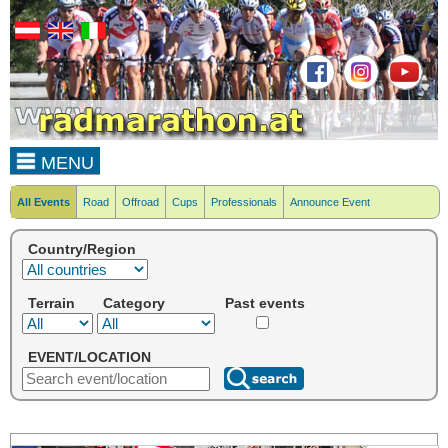
MENU
All Events
Road
Offroad
Cups
Professionals
Announce Event
Country/Region
Terrain
Category
Past events
EVENT/LOCATION