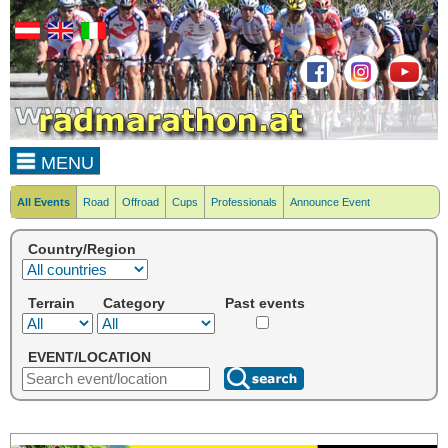
MENU
All Events
Road
Offroad
Cups
Professionals
Announce Event
Country/Region
Terrain
Category
Past events
EVENT/LOCATION